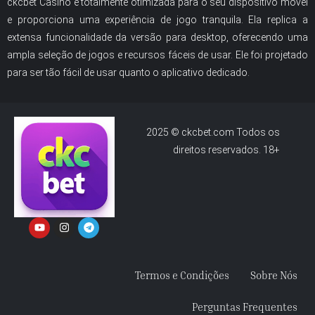
ckcbet Casino é totalmente otimizada para o seu dispositivo móvel
e proporciona uma experiência de jogo tranquila. Ela replica a
extensa funcionalidade da versão para desktop, oferecendo uma
ampla seleção de jogos e recursos fáceis de usar. Ele foi projetado
para ser tão fácil de usar quanto o aplicativo dedicado.
2025 © ckcbet.com Todos os
direitos reservados. 18+
Termos e Condições
Sobre Nós
Perguntas Frequentes