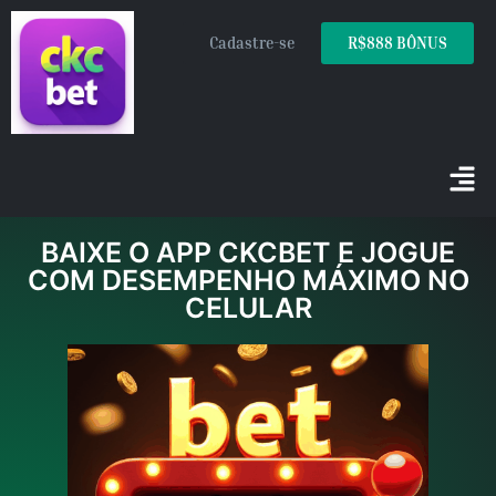
Cadastre-se
R$888 BÔNUS
BAIXE O APP CKCBET E JOGUE
COM DESEMPENHO MÁXIMO NO
CELULAR